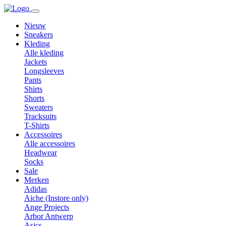
Nieuw
Sneakers
Kleding
Alle kleding
Jackets
Longsleeves
Pants
Shirts
Shorts
Sweaters
Tracksuits
T-Shirts
Accessoires
Alle accessoires
Headwear
Socks
Sale
Merken
Adidas
Aiche (Instore only)
Ange Projects
Arbor Antwerp
Asics