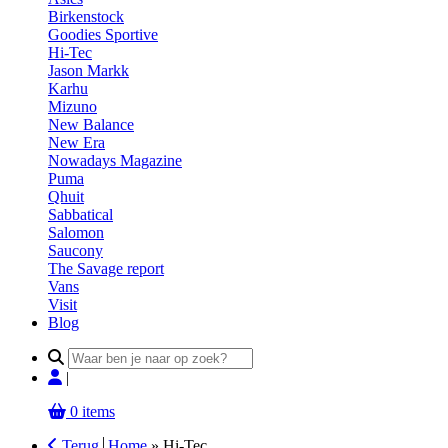
Birkenstock
Goodies Sportive
Hi-Tec
Jason Markk
Karhu
Mizuno
New Balance
New Era
Nowadays Magazine
Puma
Qhuit
Sabbatical
Salomon
Saucony
The Savage report
Vans
Visit
Blog
Search
for:
|
0 items
Terug
Home
»
Hi-Tec