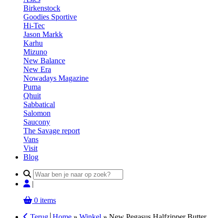
Birkenstock
Goodies Sportive
Hi-Tec
Jason Markk
Karhu
Mizuno
New Balance
New Era
Nowadays Magazine
Puma
Qhuit
Sabbatical
Salomon
Saucony
The Savage report
Vans
Visit
Blog
Search
for:
|
0 items
Terug
Home
»
Winkel
»
New Pegasus Halfzipper Butter