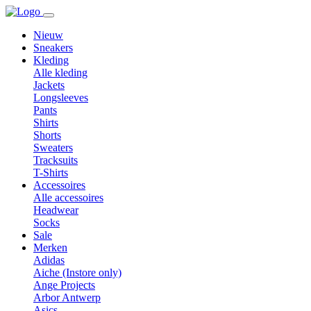
Nieuw
Sneakers
Kleding
Alle kleding
Jackets
Longsleeves
Pants
Shirts
Shorts
Sweaters
Tracksuits
T-Shirts
Accessoires
Alle accessoires
Headwear
Socks
Sale
Merken
Adidas
Aiche (Instore only)
Ange Projects
Arbor Antwerp
Asics