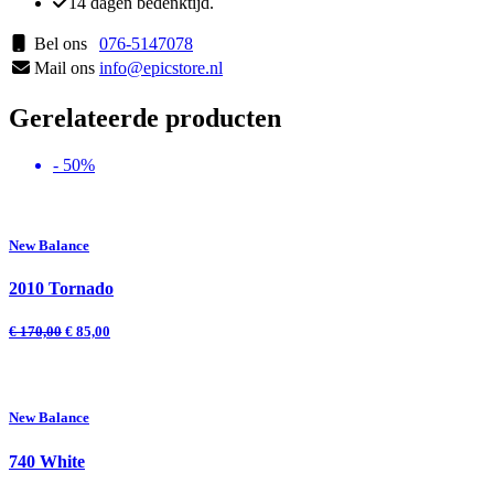
14 dagen bedenktijd.
Bel ons
076-5147078
Mail ons
info@epicstore.nl
Gerelateerde producten
- 50%
New Balance
2010 Tornado
€
170,00
€
85,00
New Balance
740 White