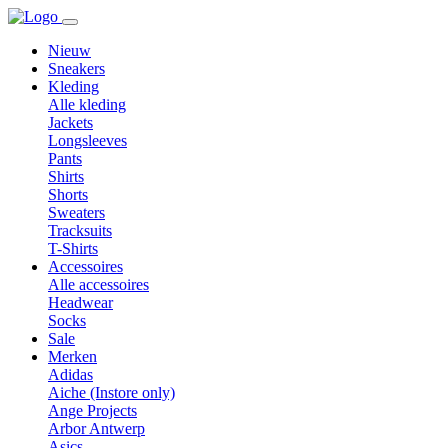
Nieuw
Sneakers
Kleding
Alle kleding
Jackets
Longsleeves
Pants
Shirts
Shorts
Sweaters
Tracksuits
T-Shirts
Accessoires
Alle accessoires
Headwear
Socks
Sale
Merken
Adidas
Aiche (Instore only)
Ange Projects
Arbor Antwerp
Asics