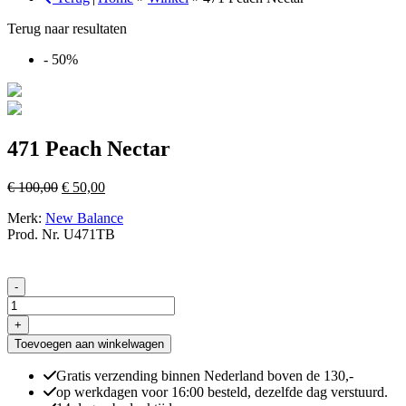
Terug naar resultaten
- 50%
471 Peach Nectar
Oorspronkelijke
Huidige
€
100,00
€
50,00
prijs
prijs
Merk:
New Balance
was:
is:
Prod. Nr. U471TB
€ 100,00.
€ 50,00.
-
471
Peach
+
Nectar
Toevoegen aan winkelwagen
aantal
Gratis verzending binnen Nederland boven de 130,-
op werkdagen voor 16:00 besteld, dezelfde dag verstuurd.