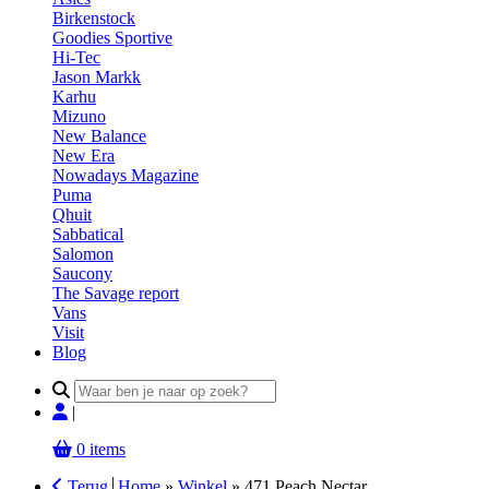
Birkenstock
Goodies Sportive
Hi-Tec
Jason Markk
Karhu
Mizuno
New Balance
New Era
Nowadays Magazine
Puma
Qhuit
Sabbatical
Salomon
Saucony
The Savage report
Vans
Visit
Blog
Search
for:
|
0 items
Terug
Home
»
Winkel
»
471 Peach Nectar