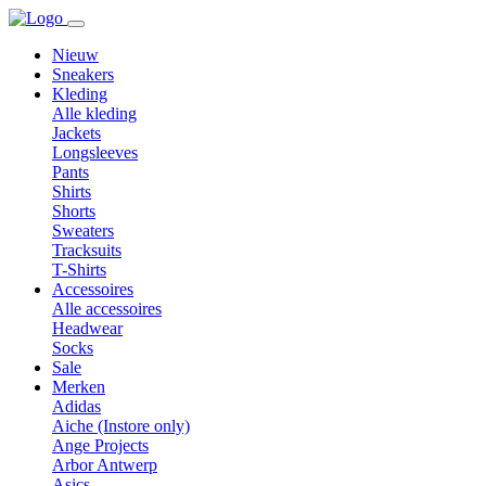
Nieuw
Sneakers
Kleding
Alle kleding
Jackets
Longsleeves
Pants
Shirts
Shorts
Sweaters
Tracksuits
T-Shirts
Accessoires
Alle accessoires
Headwear
Socks
Sale
Merken
Adidas
Aiche (Instore only)
Ange Projects
Arbor Antwerp
Asics