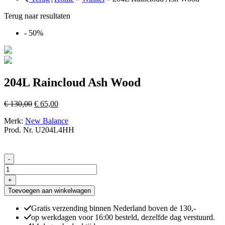
Terug naar resultaten
- 50%
204L Raincloud Ash Wood
Oorspronkelijke
Huidige
€
130,00
€
65,00
prijs
prijs
Merk:
New Balance
was:
is:
Prod. Nr. U204L4HH
€ 130,00.
€ 65,00.
-
204L
Raincloud
+
Ash
Toevoegen aan winkelwagen
Wood
aantal
Gratis verzending binnen Nederland boven de 130,-
op werkdagen voor 16:00 besteld, dezelfde dag verstuurd.