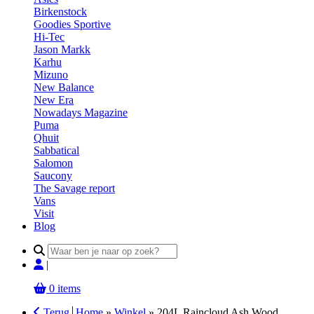
Birkenstock
Goodies Sportive
Hi-Tec
Jason Markk
Karhu
Mizuno
New Balance
New Era
Nowadays Magazine
Puma
Qhuit
Sabbatical
Salomon
Saucony
The Savage report
Vans
Visit
Blog
Search
for:
|
0 items
Terug
Home
»
Winkel
»
204L Raincloud Ash Wood