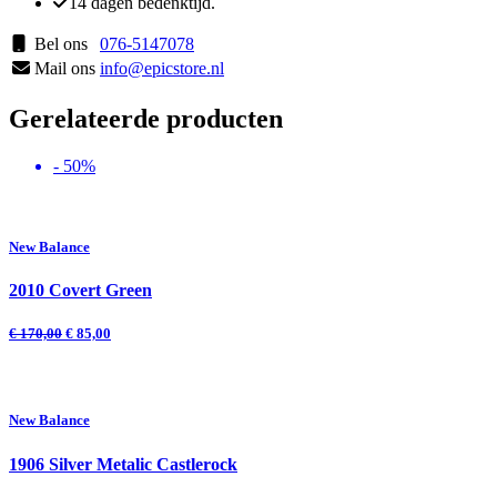
14 dagen bedenktijd.
Bel ons
076-5147078
Mail ons
info@epicstore.nl
Gerelateerde producten
- 50%
New Balance
2010 Covert Green
€
170,00
€
85,00
New Balance
1906 Silver Metalic Castlerock